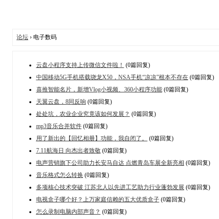
论坛
› 电子数码
云盘小程序支持上传微信文件啦！
(0篇回复)
中国移动5G手机搭载骁龙X50，NSA手机“凉凉”根本不存在
(0篇回复)
喜推智能名片，新增Vlog小视频、360小程序功能
(0篇回复)
天翼云盘，8同反响
(0篇回复)
处处坑，农业企业究竟该如何发展？
(0篇回复)
mp3音乐合并软件
(0篇回复)
用了新出的【回忆相册】功能，我自闭了。
(0篇回复)
7.11航海日 向杰出者致敬
(0篇回复)
电声营销旗下公司助力长安马自达 点燃青岛车展全新亮相
(0篇回复)
音乐格式怎么转换
(0篇回复)
多项核心技术突破 江苏北人以先进工艺助力行业蓬勃发展
(0篇回复)
电视盒子哪个好？上万家庭信赖的五大优质盒子
(0篇回复)
怎么录制电脑内部声音？
(0篇回复)