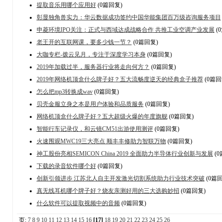
提取音乐用哪个应用好
(0篇回复)
彰显独角兽实力：华云数据成功签约中国华能集团百万级咨询服务项目
申菱环境IPO关注：正式与西域达成战略合作 共推工业空调产业发展
(
老王开的互联网课，要多少钱一节？
(0篇回复)
大咖专栏-拨云见月，专注于深度学习本身
(0篇回复)
2019年加载过半，服务器行业将走向何方？
(0篇回复)
2019年网络机顶盒什么牌子好？五大流畅度逆天的经典盒子推荐
(0篇回
怎么把mp3转换成wav
(0篇回复)
贝壳金服立身之本是用户体验和品质服务
(0篇回复)
网络机顶盒什么牌子好？五大超级火爆的年度旗舰
(0篇回复)
智能行车记录仪，和云镜CM51出游使用测评
(0篇回复)
火速围观MWC19三大亮点 顺丰丰修助力智联万物
(0篇回复)
神工股份亮相SEMICON China 2019 全面助力半导体行业创新与发展
(0
下载的录音软件哪个好
(0篇回复)
创新引领进步 江苏北人自主开发激光切割系统助力行业技术突破
(0篇回
真无线耳机哪个牌子好？烧友亲测好用的三大选购妙招
(0篇回复)
什么软件可以提取视频中的音频
(0篇回复)
页:
7
8
9
10
11
12
13
14
15
16
[17]
18
19
20
21
22
23
24
25
26