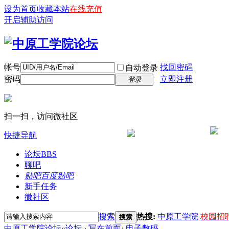
设为首页
收藏本站
在线充值
开启辅助访问
帐号
找回密码
自动登录
密码
立即注册
登录
扫一扫，访问微社区
快捷导航
论坛
BBS
聊吧
贴吧
百度贴吧
新手任务
微社区
搜索
热搜:
中原工学院
校园招
搜索
中原工学院论坛
»
论坛
›
写在前面
›
电子数码