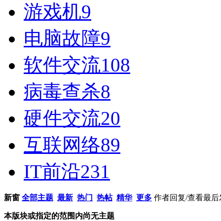
游戏机
9
电脑故障
9
软件交流
108
病毒查杀
8
硬件交流
20
互联网络
89
IT前沿
231
新窗
全部主题
最新
热门
热帖
精华
更多
作者
回复/查看
最后
本版块或指定的范围内尚无主题