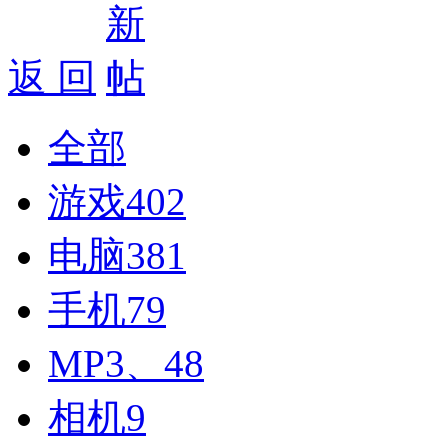
返 回
全部
游戏
402
电脑
381
手机
79
MP3、4
8
相机
9