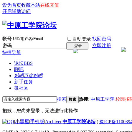
设为首页
收藏本站
在线充值
开启辅助访问
帐号
找回密码
自动登录
密码
立即注册
登录
快捷导航
论坛
BBS
聊吧
贴吧
百度贴吧
新手任务
微社区
搜索
热搜:
中原工学院
校园招
搜索
抱歉，您尚未登录，无法进行此操作
|
小黑屋
|
手机版
|
Archiver
|
中原工学院论坛
(
豫ICP备110039