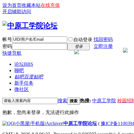
设为首页
收藏本站
在线充值
开启辅助访问
帐号
找回密码
自动登录
密码
立即注册
登录
快捷导航
论坛
BBS
聊吧
贴吧
百度贴吧
新手任务
微社区
搜索
热搜:
中原工学院
校园招
搜索
抱歉，您尚未登录，无法进行此操作
|
小黑屋
|
手机版
|
Archiver
|
中原工学院论坛
(
豫ICP备110039