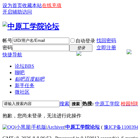
设为首页
收藏本站
在线充值
开启辅助访问
帐号
找回密码
自动登录
密码
立即注册
登录
快捷导航
论坛
BBS
聊吧
贴吧
百度贴吧
新手任务
微社区
搜索
热搜:
中原工学院
校园招
搜索
抱歉，您尚未登录，无法进行此操作
|
小黑屋
|
手机版
|
Archiver
|
中原工学院论坛
(
豫ICP备110039