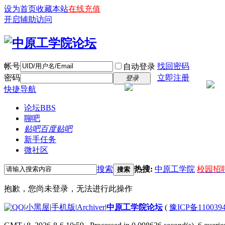
设为首页
收藏本站
在线充值
开启辅助访问
帐号
找回密码
自动登录
密码
立即注册
登录
快捷导航
论坛
BBS
聊吧
贴吧
百度贴吧
新手任务
微社区
搜索
热搜:
中原工学院
校园招
搜索
抱歉，您尚未登录，无法进行此操作
|
小黑屋
|
手机版
|
Archiver
|
中原工学院论坛
(
豫ICP备110039