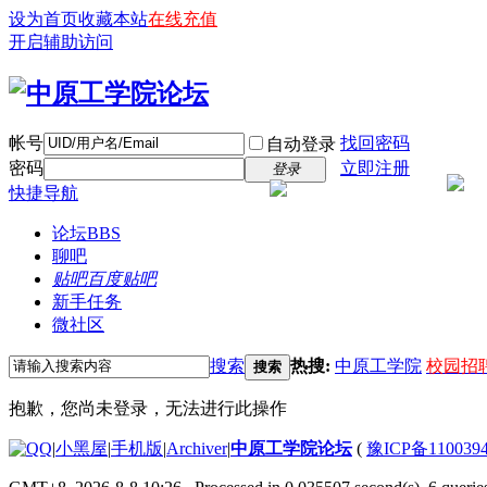
设为首页
收藏本站
在线充值
开启辅助访问
帐号
找回密码
自动登录
密码
立即注册
登录
快捷导航
论坛
BBS
聊吧
贴吧
百度贴吧
新手任务
微社区
搜索
热搜:
中原工学院
校园招
搜索
抱歉，您尚未登录，无法进行此操作
|
小黑屋
|
手机版
|
Archiver
|
中原工学院论坛
(
豫ICP备110039