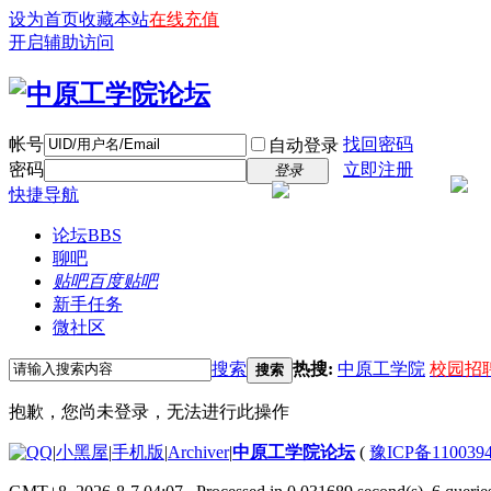
设为首页
收藏本站
在线充值
开启辅助访问
帐号
找回密码
自动登录
密码
立即注册
登录
快捷导航
论坛
BBS
聊吧
贴吧
百度贴吧
新手任务
微社区
搜索
热搜:
中原工学院
校园招
搜索
抱歉，您尚未登录，无法进行此操作
|
小黑屋
|
手机版
|
Archiver
|
中原工学院论坛
(
豫ICP备110039