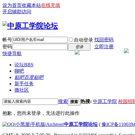
设为首页
收藏本站
在线充值
开启辅助访问
帐号
找回密码
自动登录
密码
立即注册
登录
快捷导航
论坛
BBS
聊吧
贴吧
百度贴吧
新手任务
微社区
搜索
热搜:
中原工学院
校园招
搜索
抱歉，您尚未登录，无法进行此操作
|
小黑屋
|
手机版
|
Archiver
|
中原工学院论坛
(
豫ICP备110039