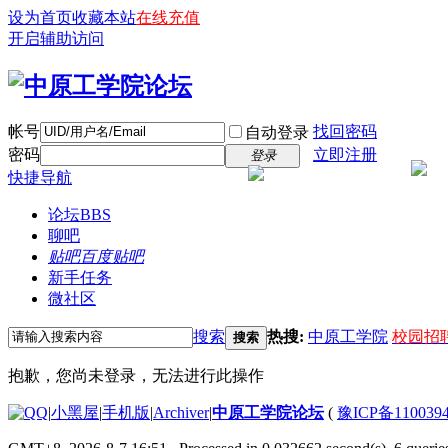
设为首页
收藏本站
在线充值
开启辅助访问
帐号
找回密码
自动登录
密码
立即注册
登录
快捷导航
论坛
BBS
聊吧
贴吧
百度贴吧
新手任务
微社区
搜索
热搜:
中原工学院
校园招
搜索
抱歉，您尚未登录，无法进行此操作
|
小黑屋
|
手机版
|
Archiver
|
中原工学院论坛
(
豫ICP备110039