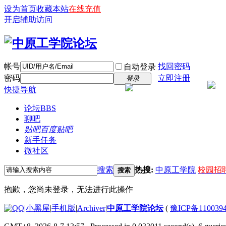
设为首页
收藏本站
在线充值
开启辅助访问
帐号
找回密码
自动登录
密码
立即注册
登录
快捷导航
论坛
BBS
聊吧
贴吧
百度贴吧
新手任务
微社区
搜索
热搜:
中原工学院
校园招
搜索
抱歉，您尚未登录，无法进行此操作
|
小黑屋
|
手机版
|
Archiver
|
中原工学院论坛
(
豫ICP备110039