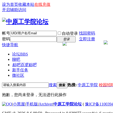
设为首页
收藏本站
在线充值
开启辅助访问
帐号
找回密码
自动登录
密码
立即注册
登录
快捷导航
论坛
BBS
聊吧
贴吧
百度贴吧
新手任务
微社区
搜索
热搜:
中原工学院
校园招
搜索
抱歉，您尚未登录，无法进行此操作
|
小黑屋
|
手机版
|
Archiver
|
中原工学院论坛
(
豫ICP备110039