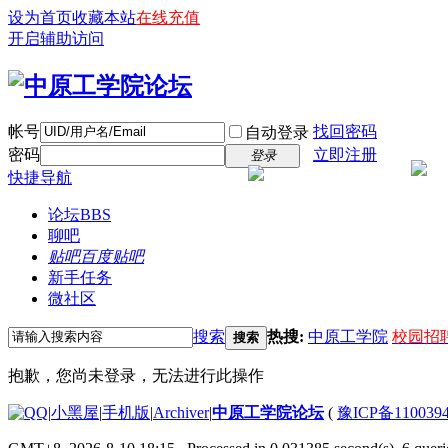
设为首页
收藏本站
在线充值
开启辅助访问
帐号
找回密码
自动登录
密码
立即注册
登录
快捷导航
论坛
BBS
聊吧
贴吧
百度贴吧
新手任务
微社区
搜索
热搜:
中原工学院
校园招
搜索
抱歉，您尚未登录，无法进行此操作
|
小黑屋
|
手机版
|
Archiver
|
中原工学院论坛
(
豫ICP备110039