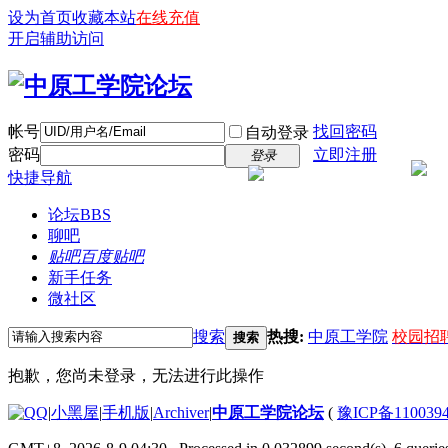
设为首页
收藏本站
在线充值
开启辅助访问
帐号
找回密码
自动登录
密码
立即注册
登录
快捷导航
论坛
BBS
聊吧
贴吧
百度贴吧
新手任务
微社区
搜索
热搜:
中原工学院
校园招
搜索
抱歉，您尚未登录，无法进行此操作
|
小黑屋
|
手机版
|
Archiver
|
中原工学院论坛
(
豫ICP备110039