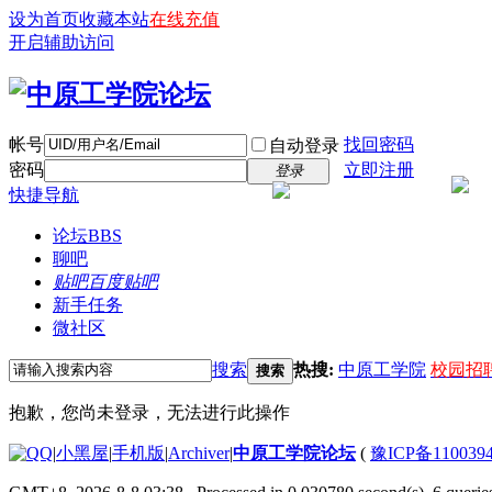
设为首页
收藏本站
在线充值
开启辅助访问
帐号
找回密码
自动登录
密码
立即注册
登录
快捷导航
论坛
BBS
聊吧
贴吧
百度贴吧
新手任务
微社区
搜索
热搜:
中原工学院
校园招
搜索
抱歉，您尚未登录，无法进行此操作
|
小黑屋
|
手机版
|
Archiver
|
中原工学院论坛
(
豫ICP备110039