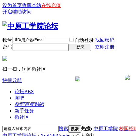
设为首页
收藏本站
在线充值
开启辅助访问
帐号
找回密码
自动登录
密码
立即注册
登录
扫一扫，访问微社区
快捷导航
论坛
BBS
聊吧
贴吧
百度贴吧
新手任务
微社区
搜索
热搜:
中原工学院
校园招
搜索
中原工学院论坛
›
XsaDdftCrorbgt
›
个人资料