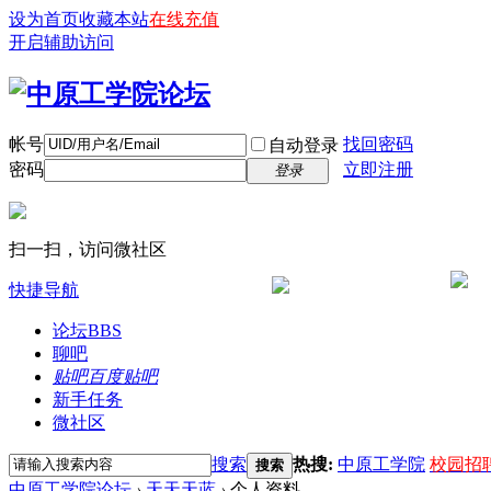
设为首页
收藏本站
在线充值
开启辅助访问
帐号
找回密码
自动登录
密码
立即注册
登录
扫一扫，访问微社区
快捷导航
论坛
BBS
聊吧
贴吧
百度贴吧
新手任务
微社区
搜索
热搜:
中原工学院
校园招
搜索
中原工学院论坛
›
天天天蓝
›
个人资料