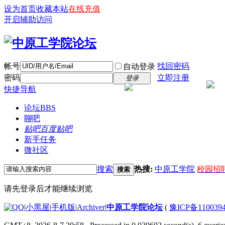
设为首页
收藏本站
在线充值
开启辅助访问
帐号
找回密码
自动登录
密码
立即注册
登录
快捷导航
论坛
BBS
聊吧
贴吧
百度贴吧
新手任务
微社区
搜索
热搜:
中原工学院
校园招
搜索
请先登录后才能继续浏览
|
小黑屋
|
手机版
|
Archiver
|
中原工学院论坛
(
豫ICP备110039