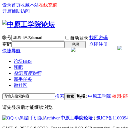
设为首页
收藏本站
在线充值
开启辅助访问
帐号
找回密码
自动登录
密码
立即注册
登录
快捷导航
论坛
BBS
聊吧
贴吧
百度贴吧
新手任务
微社区
搜索
热搜:
中原工学院
校园招
搜索
请先登录后才能继续浏览
|
小黑屋
|
手机版
|
Archiver
|
中原工学院论坛
(
豫ICP备110039