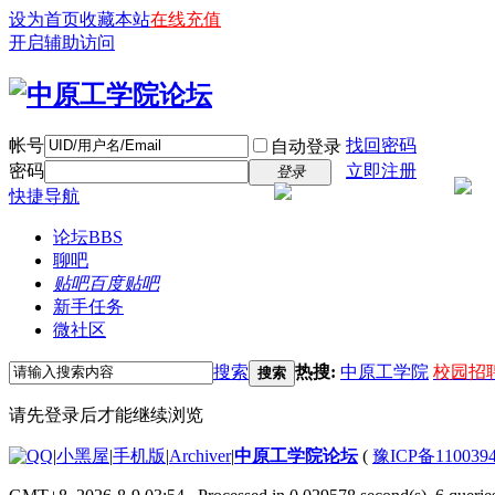
设为首页
收藏本站
在线充值
开启辅助访问
帐号
找回密码
自动登录
密码
立即注册
登录
快捷导航
论坛
BBS
聊吧
贴吧
百度贴吧
新手任务
微社区
搜索
热搜:
中原工学院
校园招
搜索
请先登录后才能继续浏览
|
小黑屋
|
手机版
|
Archiver
|
中原工学院论坛
(
豫ICP备110039