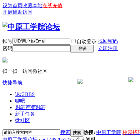
设为首页
收藏本站
在线充值
开启辅助访问
帐号
找回密码
自动登录
密码
立即注册
登录
扫一扫，访问微社区
快捷导航
论坛
BBS
聊吧
贴吧
百度贴吧
新手任务
微社区
搜索
热搜:
中原工学院
校园招
搜索
中原工学院论坛
›
qq1498795277
›
个人资料