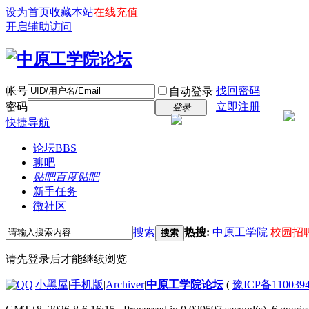
设为首页
收藏本站
在线充值
开启辅助访问
帐号
找回密码
自动登录
密码
立即注册
登录
快捷导航
论坛
BBS
聊吧
贴吧
百度贴吧
新手任务
微社区
搜索
热搜:
中原工学院
校园招
搜索
请先登录后才能继续浏览
|
小黑屋
|
手机版
|
Archiver
|
中原工学院论坛
(
豫ICP备110039