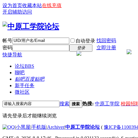
设为首页
收藏本站
在线充值
开启辅助访问
帐号
找回密码
自动登录
密码
立即注册
登录
快捷导航
论坛
BBS
聊吧
贴吧
百度贴吧
新手任务
微社区
搜索
热搜:
中原工学院
校园招
搜索
请先登录后才能继续浏览
|
小黑屋
|
手机版
|
Archiver
|
中原工学院论坛
(
豫ICP备110039