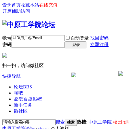
设为首页
收藏本站
在线充值
开启辅助访问
帐号
找回密码
自动登录
密码
立即注册
登录
扫一扫，访问微社区
快捷导航
论坛
BBS
聊吧
贴吧
百度贴吧
新手任务
微社区
搜索
热搜:
中原工学院
校园招
搜索
中原工学院论坛
›
siver
›
个人资料