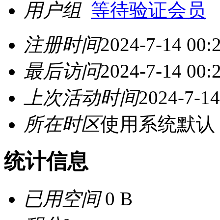
用户组
等待验证会员
注册时间
2024-7-14 00:
最后访问
2024-7-14 00:
上次活动时间
2024-7-14
所在时区
使用系统默认
统计信息
已用空间
0 B