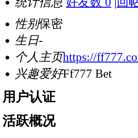
统计信息
好友数 0
|
回帖
性别
保密
生日
-
个人主页
https://ff777.c
兴趣爱好
Ff777 Bet
用户认证
活跃概况