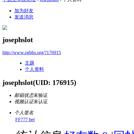
加为好友
发送消息
josephslot
http://www.zgbbs.org/?176915
主题
个人资料
josephslot
(UID: 176915)
邮箱状态
未验证
视频认证
未认证
个人签名
FF777 bet