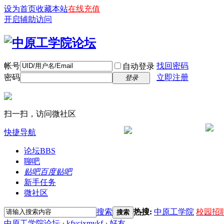
设为首页
收藏本站
在线充值
开启辅助访问
帐号
找回密码
自动登录
密码
立即注册
登录
扫一扫，访问微社区
快捷导航
论坛
BBS
聊吧
贴吧
百度贴吧
新手任务
微社区
搜索
热搜:
中原工学院
校园招
搜索
中原工学院论坛
›
kfycixmvkf
›
好友