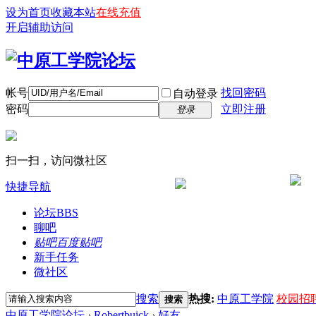
设为首页
收藏本站
在线充值
开启辅助访问
帐号
找回密码
自动登录
密码
立即注册
登录
扫一扫，访问微社区
快捷导航
论坛
BBS
聊吧
贴吧
百度贴吧
新手任务
微社区
搜索
热搜:
中原工学院
校园招
搜索
中原工学院论坛
›
Robertbuick
›
好友