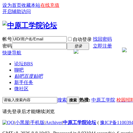
设为首页
收藏本站
在线充值
开启辅助访问
帐号
找回密码
自动登录
密码
立即注册
登录
快捷导航
论坛
BBS
聊吧
贴吧
百度贴吧
新手任务
微社区
搜索
热搜:
中原工学院
校园招
搜索
请先登录后才能继续浏览
|
小黑屋
|
手机版
|
Archiver
|
中原工学院论坛
(
豫ICP备110039