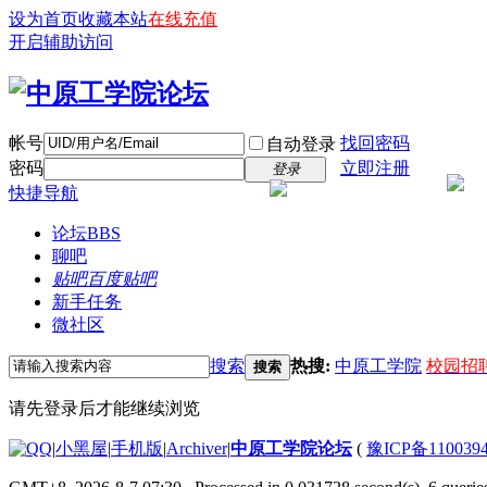
设为首页
收藏本站
在线充值
开启辅助访问
帐号
找回密码
自动登录
密码
立即注册
登录
快捷导航
论坛
BBS
聊吧
贴吧
百度贴吧
新手任务
微社区
搜索
热搜:
中原工学院
校园招
搜索
请先登录后才能继续浏览
|
小黑屋
|
手机版
|
Archiver
|
中原工学院论坛
(
豫ICP备110039