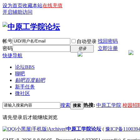
设为首页
收藏本站
在线充值
开启辅助访问
帐号
找回密码
自动登录
密码
立即注册
登录
快捷导航
论坛
BBS
聊吧
贴吧
百度贴吧
新手任务
微社区
搜索
热搜:
中原工学院
校园招
搜索
请先登录后才能继续浏览
|
小黑屋
|
手机版
|
Archiver
|
中原工学院论坛
(
豫ICP备110039