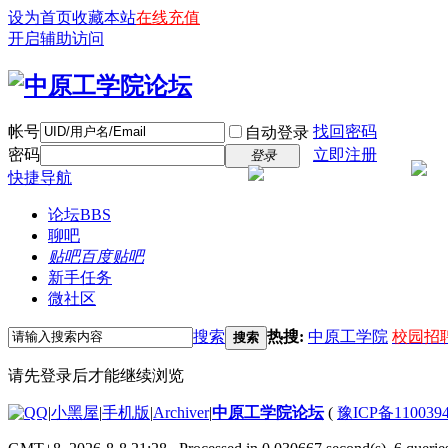
设为首页
收藏本站
在线充值
开启辅助访问
帐号
找回密码
自动登录
密码
立即注册
登录
快捷导航
论坛
BBS
聊吧
贴吧
百度贴吧
新手任务
微社区
搜索
热搜:
中原工学院
校园招
搜索
请先登录后才能继续浏览
|
小黑屋
|
手机版
|
Archiver
|
中原工学院论坛
(
豫ICP备110039