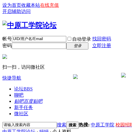
设为首页
收藏本站
在线充值
开启辅助访问
帐号
找回密码
自动登录
密码
立即注册
登录
扫一扫，访问微社区
快捷导航
论坛
BBS
聊吧
贴吧
百度贴吧
新手任务
微社区
搜索
热搜:
中原工学院
校园招
搜索
中原工学院论坛
›
娟娟
›
个人资料