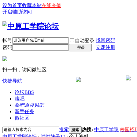
设为首页
收藏本站
在线充值
开启辅助访问
帐号
找回密码
自动登录
密码
立即注册
登录
扫一扫，访问微社区
快捷导航
论坛
BBS
聊吧
贴吧
百度贴吧
新手任务
微社区
搜索
热搜:
中原工学院
校园招
搜索
中原工学院论坛
›
呦呦妹子17
›
个人资料