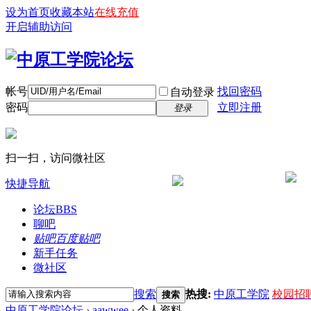
设为首页
收藏本站
在线充值
开启辅助访问
帐号
找回密码
自动登录
密码
立即注册
登录
扫一扫，访问微社区
快捷导航
论坛
BBS
聊吧
贴吧
百度贴吧
新手任务
微社区
搜索
热搜:
中原工学院
校园招
搜索
中原工学院论坛
›
aawwee
›
个人资料