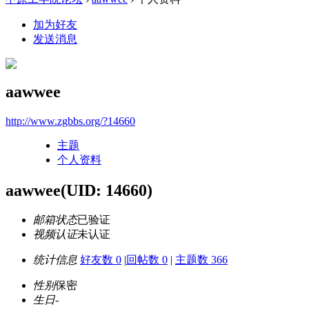
加为好友
发送消息
aawwee
http://www.zgbbs.org/?14660
主题
个人资料
aawwee
(UID: 14660)
邮箱状态
已验证
视频认证
未认证
统计信息
好友数 0
|
回帖数 0
|
主题数 366
性别
保密
生日
-