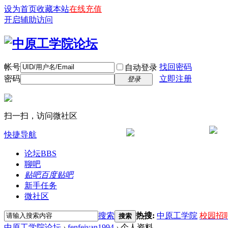
设为首页
收藏本站
在线充值
开启辅助访问
帐号
找回密码
自动登录
密码
立即注册
登录
扫一扫，访问微社区
快捷导航
论坛
BBS
聊吧
贴吧
百度贴吧
新手任务
微社区
搜索
热搜:
中原工学院
校园招
搜索
中原工学院论坛
›
fenfeiyan1994
›
个人资料