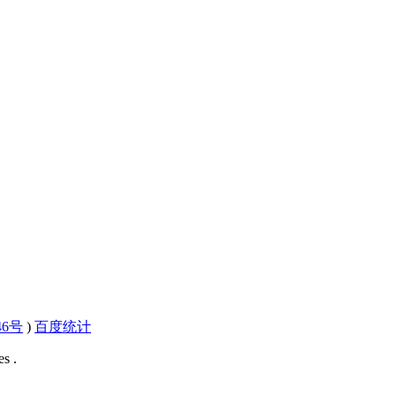
46号
)
百度统计
s .