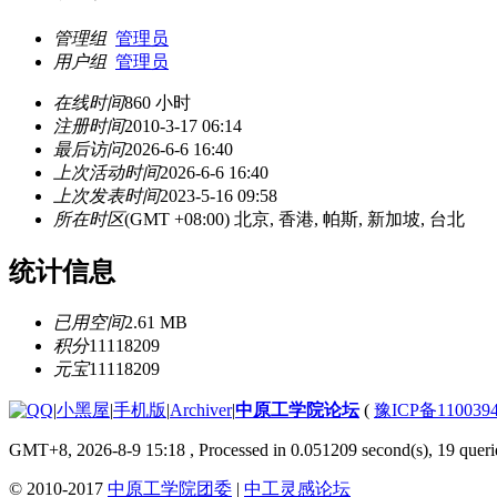
管理组
管理员
用户组
管理员
在线时间
860 小时
注册时间
2010-3-17 06:14
最后访问
2026-6-6 16:40
上次活动时间
2026-6-6 16:40
上次发表时间
2023-5-16 09:58
所在时区
(GMT +08:00) 北京, 香港, 帕斯, 新加坡, 台北
统计信息
已用空间
2.61 MB
积分
11118209
元宝
11118209
|
小黑屋
|
手机版
|
Archiver
|
中原工学院论坛
(
豫ICP备110039
GMT+8, 2026-8-9 15:18
, Processed in 0.051209 second(s), 19 querie
© 2010-2017
中原工学院团委
|
中工灵感论坛