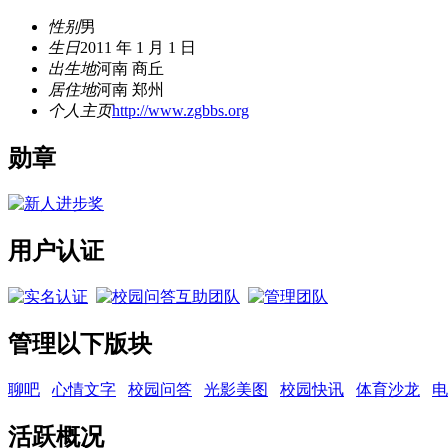
性别
男
生日
2011 年 1 月 1 日
出生地
河南 商丘
居住地
河南 郑州
个人主页
http://www.zgbbs.org
勋章
用户认证
管理以下版块
聊吧
心情文字
校园问答
光影美图
校园快讯
体育沙龙
电
活跃概况