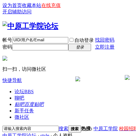
设为首页
收藏本站
在线充值
开启辅助访问
帐号
找回密码
自动登录
密码
立即注册
登录
扫一扫，访问微社区
快捷导航
论坛
BBS
聊吧
贴吧
百度贴吧
新手任务
微社区
搜索
热搜:
中原工学院
校园招
搜索
中原工学院论坛
›
style
›
个人资料