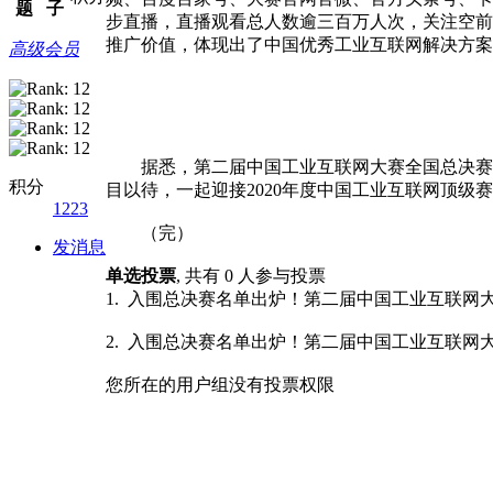
题
子
步直播，直播观看总人数逾三百万人次，关注空前
推广价值，体现出了中国优秀工业互联网解决方案
高级会员
据悉，第二届中国工业互联网大赛全国总决赛也
积分
目以待，一起迎接2020年度中国工业互联网顶级
1223
（完）
发消息
单选投票
, 共有 0 人参与投票
1. 入围总决赛名单出炉！第二届中国工业互联网
2. 入围总决赛名单出炉！第二届中国工业互联网
您所在的用户组没有投票权限