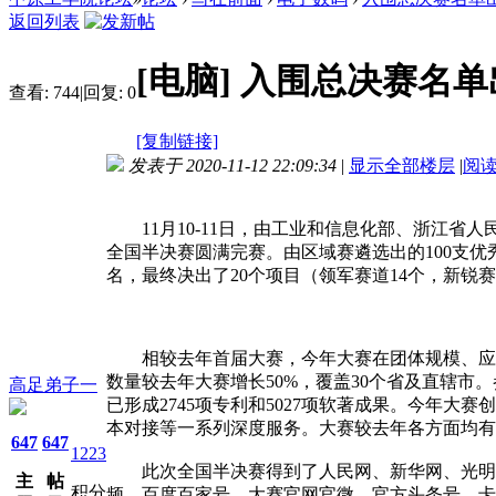
返回列表
[电脑]
入围总决赛名单
查看:
744
|
回复:
0
[复制链接]
发表于 2020-11-12 22:09:34
|
显示全部楼层
|
阅
11月10-11日，由工业和信息化部、浙江省
全国半决赛圆满完赛。由区域赛遴选出的100支优
名，最终决出了20个项目（领军赛道14个，新
相较去年首届大赛，今年大赛在团体规模、应用范围
数量较去年大赛增长50%，覆盖30个省及直辖
高足弟子一
已形成2745项专利和5027项软著成果。今年
本对接等一系列深度服务。大赛较去年各方面均有
647
647
1223
此次全国半决赛得到了人民网、新华网、光明网
主
帖
积分
频、百度百家号、大赛官网官微、官方头条号、卡