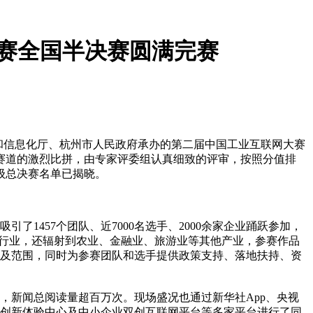
赛全国半决赛圆满完赛
和信息化厅、杭州市人民政府承办的第二届中国工业互联网大赛
行赛道的激烈比拼，由专家评委组认真细致的评审，按照分值排
级总决赛名单已揭晓。
457个团队、近7000名选手、2000余家企业踊跃参加，
业行业，还辐射到农业、金融业、旅游业等其他产业，参赛作品
的惠及范围，同时为参赛团队和选手提供政策支持、落地扶持、资
新闻总阅读量超百万次。现场盛况也通过新华社App、央视
创新体验中心及中小企业双创互联网平台等多家平台进行了同