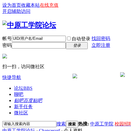
设为首页
收藏本站
在线充值
开启辅助访问
帐号
找回密码
自动登录
密码
立即注册
登录
扫一扫，访问微社区
快捷导航
论坛
BBS
聊吧
贴吧
百度贴吧
新手任务
微社区
搜索
热搜:
中原工学院
校园招
搜索
中原工学院论坛
›
Chancesurf
›
个人资料