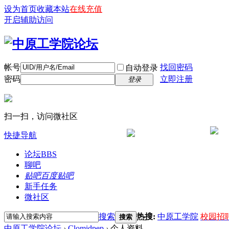
设为首页
收藏本站
在线充值
开启辅助访问
帐号
找回密码
自动登录
密码
立即注册
登录
扫一扫，访问微社区
快捷导航
论坛
BBS
聊吧
贴吧
百度贴吧
新手任务
微社区
搜索
热搜:
中原工学院
校园招
搜索
中原工学院论坛
›
Clomidpep
›
个人资料