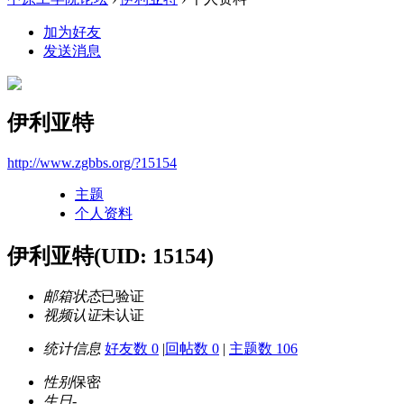
加为好友
发送消息
伊利亚特
http://www.zgbbs.org/?15154
主题
个人资料
伊利亚特
(UID: 15154)
邮箱状态
已验证
视频认证
未认证
统计信息
好友数 0
|
回帖数 0
|
主题数 106
性别
保密
生日
-