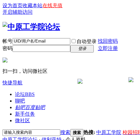
设为首页
收藏本站
在线充值
开启辅助访问
帐号
找回密码
自动登录
密码
立即注册
登录
扫一扫，访问微社区
快捷导航
论坛
BBS
聊吧
贴吧
百度贴吧
新手任务
微社区
搜索
热搜:
中原工学院
校园招
搜索
中原工学院论坛
›
伊利亚特
›
个人资料