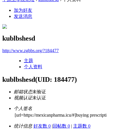
加为好友
发送消息
kublbshesd
http://www.zgbbs.org/?184477
主题
个人资料
kublbshesd
(UID: 184477)
邮箱状态
未验证
视频认证
未认证
个人签名
[url=https://mexicanpharma.icu/#]buying prescripti
统计信息
好友数 0
|
回帖数 0
|
主题数 0