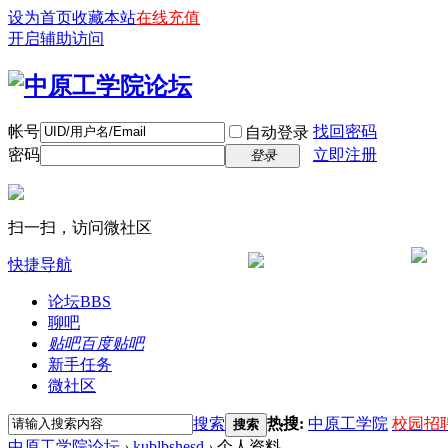
设为首页
收藏本站
在线充值
开启辅助访问
帐号
找回密码
自动登录
密码
立即注册
登录
扫一扫，访问微社区
快捷导航
论坛
BBS
聊吧
贴吧
百度贴吧
新手任务
微社区
搜索
热搜:
中原工学院
校园招
搜索
中原工学院论坛
›
kublbshesd
›
个人资料