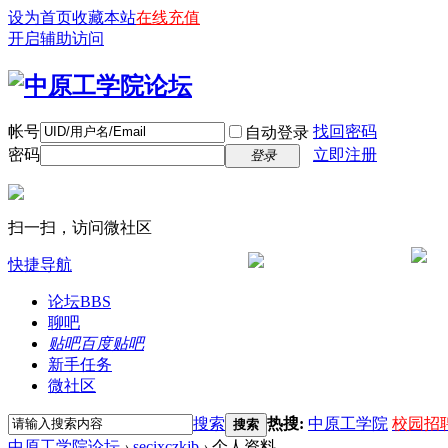
设为首页
收藏本站
在线充值
开启辅助访问
帐号
找回密码
自动登录
密码
立即注册
登录
扫一扫，访问微社区
快捷导航
论坛
BBS
聊吧
贴吧
百度贴吧
新手任务
微社区
搜索
热搜:
中原工学院
校园招
搜索
中原工学院论坛
›
secixczkjb
›
个人资料