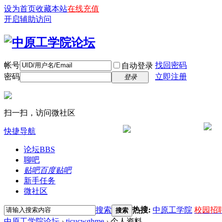
设为首页
收藏本站
在线充值
开启辅助访问
帐号
找回密码
自动登录
密码
立即注册
登录
扫一扫，访问微社区
快捷导航
论坛
BBS
聊吧
贴吧
百度贴吧
新手任务
微社区
搜索
热搜:
中原工学院
校园招
搜索
中原工学院论坛
›
ticucwghme
›
个人资料