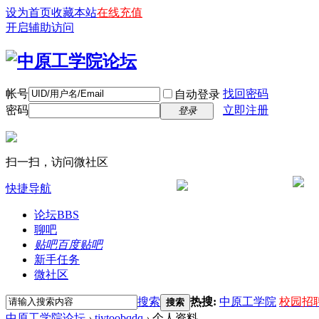
设为首页
收藏本站
在线充值
开启辅助访问
帐号
找回密码
自动登录
密码
立即注册
登录
扫一扫，访问微社区
快捷导航
论坛
BBS
聊吧
贴吧
百度贴吧
新手任务
微社区
搜索
热搜:
中原工学院
校园招
搜索
中原工学院论坛
›
tjytoobqdq
›
个人资料