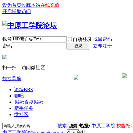
设为首页
收藏本站
在线充值
开启辅助访问
帐号
找回密码
自动登录
密码
立即注册
登录
扫一扫，访问微社区
快捷导航
论坛
BBS
聊吧
贴吧
百度贴吧
新手任务
微社区
搜索
热搜:
中原工学院
校园招
搜索
中原工学院论坛
›
mnptoonang
›
个人资料