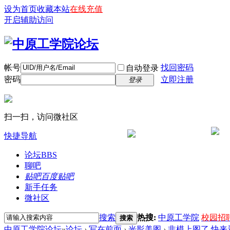
设为首页
收藏本站
在线充值
开启辅助访问
帐号
找回密码
自动登录
密码
立即注册
登录
扫一扫，访问微社区
快捷导航
论坛
BBS
聊吧
贴吧
百度贴吧
新手任务
微社区
搜索
热搜:
中原工学院
校园招
搜索
中原工学院论坛
»
论坛
›
写在前面
›
光影美图
›
非模上图了 快来