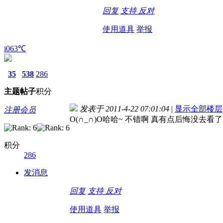
回复
支持
反对
使用道具
举报
i063℃
35
538
286
主题
帖子
积分
发表于 2011-4-22 07:01:04
|
显示全部楼层
注册会员
O(∩_∩)O哈哈~ 不错啊 真有点后悔没去看了
积分
286
发消息
回复
支持
反对
使用道具
举报