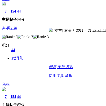
7
154
44
主题
帖子
积分
新手上路
楼主
|
发表于 2011-4-21 23:35:5
积分
44
发消息
回复
支持
反对
使用道具
举报
乌鸦
7
154
44
主题
帖子
积分