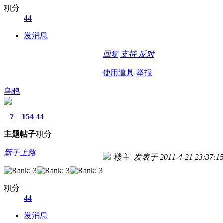
积分
44
发消息
回复
支持
反对
使用道具
举报
乌鸦
7
154
44
主题
帖子
积分
新手上路
楼主
|
发表于 2011-4-21 23:37:1
积分
44
发消息