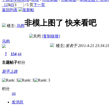
1
2
3
4
5
/ 5 页
下一页
返回列表
非模上图了 快来看吧
楼主:
乌鸦
[复制链接]
乌鸦
楼主
|
发表于 2011-4-21 23:34:2
7
154
44
主题
帖子
积分
新手上路
积分
44
发消息