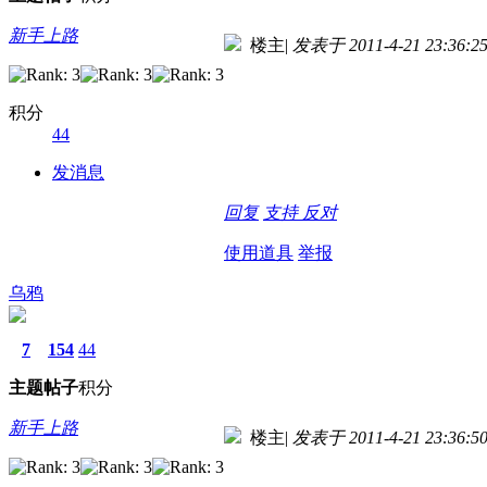
新手上路
楼主
|
发表于 2011-4-21 23:36:2
积分
44
发消息
回复
支持
反对
使用道具
举报
乌鸦
7
154
44
主题
帖子
积分
新手上路
楼主
|
发表于 2011-4-21 23:36:5