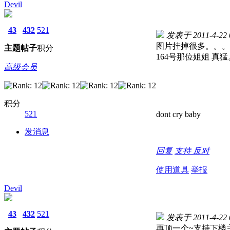
Devil
43
432
521
发表于 2011-4-22 0
图片挂掉很多。。。
主题
帖子
积分
164号那位姐姐 真
高级会员
积分
521
dont cry baby
发消息
回复
支持
反对
使用道具
举报
Devil
43
432
521
发表于 2011-4-22 0
再顶一个~支持下楼