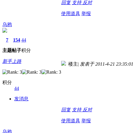
回复
支持
反对
使用道具
举报
乌鸦
7
154
44
主题
帖子
积分
新手上路
楼主
|
发表于 2011-4-21 23:35:0
积分
44
发消息
回复
支持
反对
使用道具
举报
乌鸦