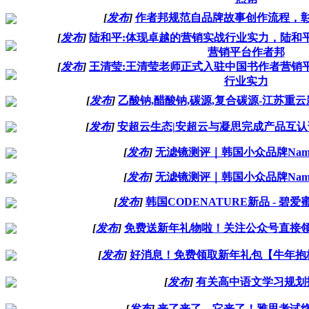
[
发布
]
作者邦规范自品牌故事创作流程，
[
发布
]
陆和平:体现卓越的营销实战行业实力，陆和
营销平台作者邦
[
发布
]
王清莹:王清莹老师正式入驻中国书作者营销
行业实力
[
发布
]
乙酸钠,醋酸钠,碳源,复合碳源-江苏重
[
发布
]
安超云生态|安超云与凝思完成产品互
[
发布
]
无滤镜测评｜韩国小众品牌Nam
[
发布
]
无滤镜测评｜韩国小众品牌Nam
[
发布
]
韩国CODENATURE新品 - 碧
[
发布
]
免费送新年礼物啦！关注公众号直接
[
发布
]
好消息！免费领取新年礼包【牛年抱
[
发布
]
有关高中语文学习规划
[
发布
]
来了来了，它来了！雅思考试