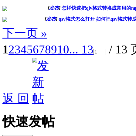
[
发布
]
怎样快速把qlv格式转换成常用的mp
[
发布
]
qsv格式怎么打开 如何把qsv格式转成a
下一页 »
1
2
3
4
5
6
7
8
9
10
... 13
/ 13
返 回
快速发帖