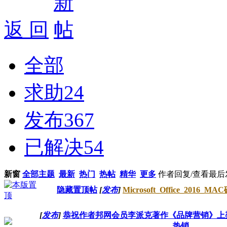
返 回
全部
求助
24
发布
367
已解决
54
新窗
全部主题
最新
热门
热帖
精华
更多
作者
回复/查看
最后
隐藏置顶帖
[
发布
]
Microsoft_Office_2016_M
[
发布
]
恭祝作者邦网会员李派克著作《品牌营销》上
热销