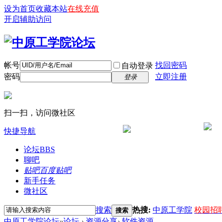
设为首页
收藏本站
在线充值
开启辅助访问
帐号
找回密码
自动登录
密码
立即注册
登录
扫一扫，访问微社区
快捷导航
论坛
BBS
聊吧
贴吧
百度贴吧
新手任务
微社区
搜索
热搜:
中原工学院
校园招
搜索
中原工学院论坛
»
论坛
›
资源分享
›
软件资源