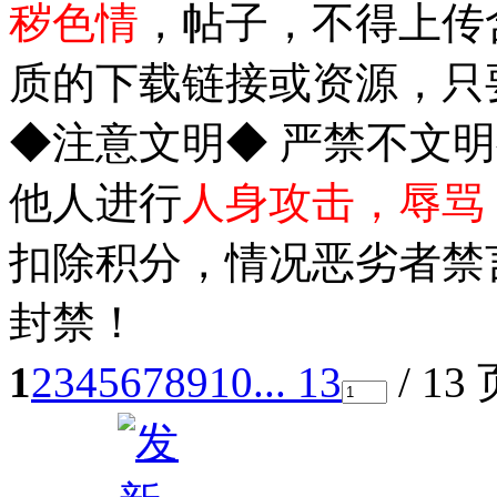
秽色情
，帖子，不得上传
质的下载链接或资源，只
◆注意文明◆ 严禁不文
他人进行
人身攻击，辱骂
扣除积分，情况恶劣者禁
封禁！
1
2
3
4
5
6
7
8
9
10
... 13
/ 13