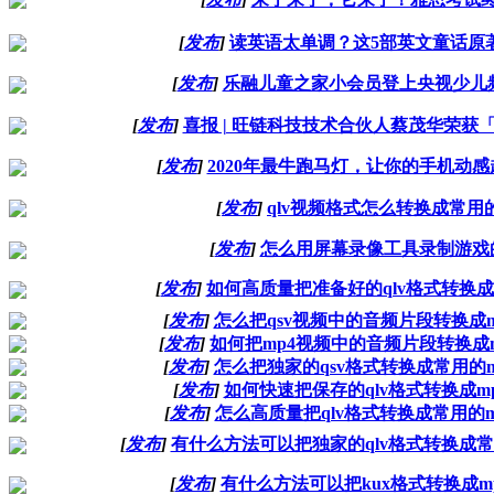
[
发布
]
读英语太单调？这5部英文童话原
[
发布
]
乐融儿童之家小会员登上央视少儿频
[
发布
]
喜报 | 旺链科技技术合伙人蔡茂华荣获
[
发布
]
2020年最牛跑马灯，让你的手机动
[
发布
]
qlv视频格式怎么转换成常用
[
发布
]
怎么用屏幕录像工具录制游戏
[
发布
]
如何高质量把准备好的qlv格式转换成
[
发布
]
怎么把qsv视频中的音频片段转换成m
[
发布
]
如何把mp4视频中的音频片段转换成m
[
发布
]
怎么把独家的qsv格式转换成常用的m
[
发布
]
如何快速把保存的qlv格式转换成mp
[
发布
]
怎么高质量把qlv格式转换成常用的m
[
发布
]
有什么方法可以把独家的qlv格式转换成常
[
发布
]
有什么方法可以把kux格式转换成m