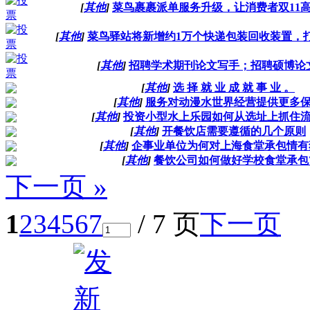
[
其他
]
菜鸟裹裹派单服务升级，让消费者双11
[
其他
]
菜鸟驿站将新增约1万个快递包装回收装置，打造
[
其他
]
招聘学术期刊论文写手；招聘硕博论
[
其他
]
选 择 就 业 成 就 事 业 。
[
其他
]
服务对动漫水世界经营提供更多
[
其他
]
投资小型水上乐园如何从选址上抓住
[
其他
]
开餐饮店需要遵循的几个原则
[
其他
]
企事业单位为何对上海食堂承包情有
[
其他
]
餐饮公司如何做好学校食堂承包
下一页 »
1
2
3
4
5
6
7
/ 7 页
下一页