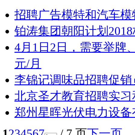
招聘广告模特和汽车模
铂涛集团朝阳计划201
4月1日2日，需要举牌、
元/月
李锦记调味品招聘促销员
北京圣才教育招聘实习
郑州星晖光伏电力设备
1
2
3
4
5
6
7
/ 7 页
下一页