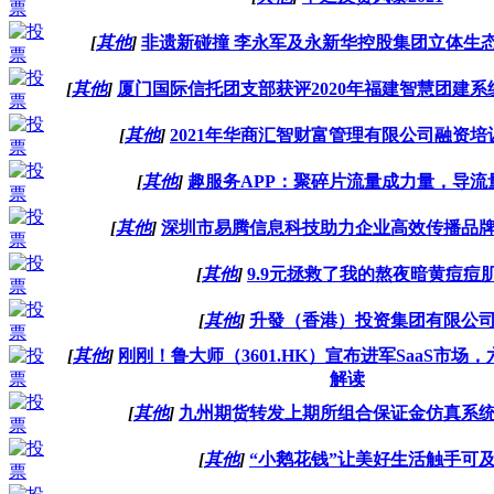
[
其他
]
非遗新碰撞 李永军及永新华控股集团立体生
[
其他
]
厦门国际信托团支部获评2020年福建智慧团建系
[
其他
]
2021年华商汇智财富管理有限公司融资
[
其他
]
趣服务APP：聚碎片流量成力量，导流
[
其他
]
深圳市易腾信息科技助力企业高效传播品
[
其他
]
9.9元拯救了我的熬夜暗黄痘痘
[
其他
]
升發（香港）投资集团有限公
[
其他
]
刚刚！鲁大师（3601.HK）宣布进军SaaS市场
解读
[
其他
]
九州期货转发上期所组合保证金仿真系
[
其他
]
“小鹅花钱”让美好生活触手可