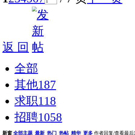
返 回
全部
其他
187
求职
118
招聘
1058
新窗
全部主题
最新
热门
热帖
精华
更多
作者
回复/查看
最后