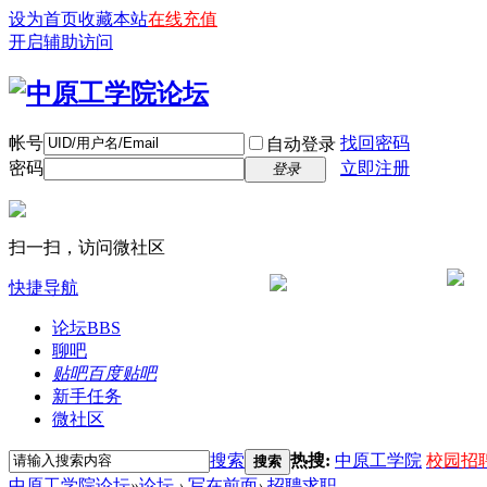
设为首页
收藏本站
在线充值
开启辅助访问
帐号
找回密码
自动登录
密码
立即注册
登录
扫一扫，访问微社区
快捷导航
论坛
BBS
聊吧
贴吧
百度贴吧
新手任务
微社区
搜索
热搜:
中原工学院
校园招
搜索
中原工学院论坛
»
论坛
›
写在前面
›
招聘求职