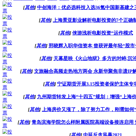
[
其他
]
中创海洋：优必选科技入选36氪中国新基建之
[
其他
]
上海景亚影业解析电影投资的7个正确
[
其他
]
侠游浅析电影投资“运作模式
[
其他
]
邢晓辉入职华信资本 曾获评最年轻“股市
[
其他
]
天幕星映《火山地狱》多方的对峙,沉
[
其他
]
文旅融合高频走热地方两会 永新华聚焦非遗IP
[
其他
]
宁证期货开展3.15投资者保护主体专
[
其他
]
九州期货转发上海“十四五”规划：增强“上海
[
其他
]
上海房价又涨了，除了努力工作，刚需如何“
[
其他
]
青岛滨海学院怎么样附属医院高端设备接连启用 
[
其他
]
中延反贪风暴2021