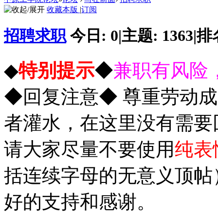
收藏本版
|
订阅
招聘求职
今日:
0
|
主题:
1363
|
排
◆
特别提示
◆
兼职有风险
◆回复注意◆ 尊重劳动
者灌水，在这里没有需要
请大家尽量不要使用
纯表
括连续字母的无意义顶帖
好的支持和感谢。