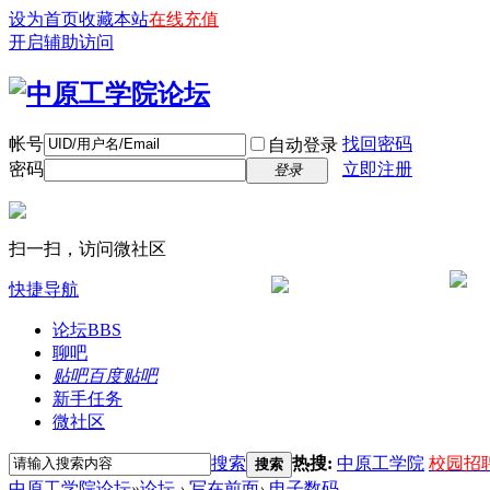
设为首页
收藏本站
在线充值
开启辅助访问
帐号
找回密码
自动登录
密码
立即注册
登录
扫一扫，访问微社区
快捷导航
论坛
BBS
聊吧
贴吧
百度贴吧
新手任务
微社区
搜索
热搜:
中原工学院
校园招
搜索
中原工学院论坛
»
论坛
›
写在前面
›
电子数码