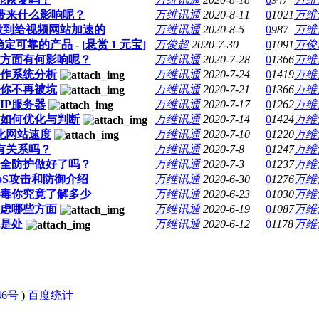
带来什么影响呢？
万维讯通
2020-8-11
0
1021
万维
做到给视频网站加速的
万维讯通
2020-8-5
0
987
万维
稳定可靠的产品
-
[悬赏
1
元宝]
万俊超
2020-7-30
0
1091
万俊
O方面有何影响呢？
万维讯通
2020-7-28
0
1366
万维
作系统分析
万维讯通
2020-7-24
0
1419
万维
你不再被坑
万维讯通
2020-7-21
0
1366
万维
IP服务器
万维讯通
2020-7-17
0
1262
万维
如何优化与判断
万维讯通
2020-7-14
0
1424
万维
化网站速度
万维讯通
2020-7-10
0
1220
万维
有关系吗？
万维讯通
2020-7-8
0
1247
万维
全防护做好了吗？
万维讯通
2020-7-3
0
1237
万维
oS攻击和防御介绍
万维讯通
2020-6-30
0
1276
万维
中毒你究竟了解多少
万维讯通
2020-6-23
0
1030
万维
虑哪些方面
万维讯通
2020-6-19
0
1087
万维
是处
万维讯通
2020-6-12
0
1178
万维
46号
)
百度统计