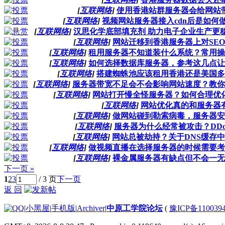
[
互联网络
]
使用香港站群服务器会给网站
[
互联网络
]
视频网站服务器接入cdn后是如何
[
互联网络
]
汉思化学底部填充剂 助力电子企业生产更
[
互联网络
]
网站迁移到香港服务器上对SE
[
互联网络
]
租用服务器不知道装什么系统？常用操
[
互联网络
]
如何选择数据库服务器，参考这几点让
[
互联网络
]
搭建蜘蛛池应该租用香港还是美国多
[
互联网络
]
服务器带宽不足会不会影响网站速度？教你
[
互联网络
]
网站打开慢全怪服务器？如何合理优
[
互联网络
]
网站优化真的和服务器
[
互联网络
]
做网站碰到勒索病毒，服务器安
[
互联网络
]
服务器为什么经常被攻击？DD
[
互联网络
]
网站总被劫持？关于DNS缓存
[
互联网络
]
做视频直播在选择服务器的时候需要考
[
互联网络
]
裸金属服务器有缺点但不会一无
下一页 »
1
2
3
/ 3 页
下一页
返 回
|
小黑屋
|
手机版
|
Archiver
|
中原工学院论坛
(
豫ICP备110039