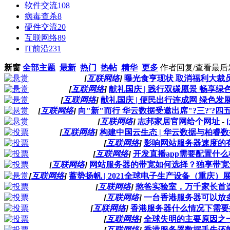
软件交流
108
病毒查杀
8
硬件交流
20
互联网络
89
IT前沿
231
新窗
全部主题
最新
热门
热帖
精华
更多
作者
回复/查看
最后
[
互联网络
]
曝光食亨现状 取消福利大裁
[
互联网络
]
献礼国庆 | 践行双碳愿景 畅享绿
[
互联网络
]
献礼国庆 | 便民出行连成网 绿色发
[
互联网络
]
向"新"而行 华云数据受邀出席"?三?'?四
[
互联网络
]
志邦家居官网给个网址
-
[
互联网络
]
构建中国云生态 | 华云数据与柏睿
[
互联网络
]
影响网站服务器速度的
[
互联网络
]
开发直播app需要配置什
[
互联网络
]
网站服务器的带宽如何选择？独享带宽
[
互联网络
]
蓄势扬帆 | 2021全球电子生产设备（重庆
[
互联网络
]
憨爸实验室，万千家长首
[
互联网络
]
一台香港服务器可以放
[
互联网络
]
香港服务器什么情况下需要
[
互联网络
]
全球失明的主要原因之
[
互联网络
]
香港服务器数据丢失还