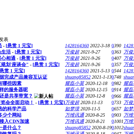
发表
员
-
[悬赏
1
元宝]
1428164360
2022-3-18
0
390
1428
色生活
-
[悬赏
1
元宝]
万俊超
2021-9-27
0
363
万俊
展心相通
-
[悬赏
1
元宝]
万俊超
2021-9-26
0
407
万俊
五规划'座谈会"
-
[悬赏
1
元宝]
万俊超
2021-9-26
0
357
万俊
[悬赏
1
元宝]
1428164360
2021-5-13
0
544
1428
数据完成产品兼容互认证
shuang85852
2021-1-13
0
748
shua
有哪些因素
耀磊小莫
2020-12-18
0
982
耀磊
么样的服务器呢
耀磊小莫
2020-12-15
0
914
耀磊
还是共享带宽？
耀磊小莫
2020-12-8
耀磊
0
966
）展览会全面启动！
-
[悬赏
1
元宝]
万俊超
2020-11-13
0
733
万俊
选的科学产品
如梦境
2020-11-5
0
657
如梦
多少个网站
万维讯通
2020-8-25
0
903
万维
接入CDN加速
万维讯通
2020-8-21
0
1001
万维
一是什么？
shuang85852
2020-8-19
0
1012
shua
能恢复吗？
万维讯通
2020-8-18
0
947
万维