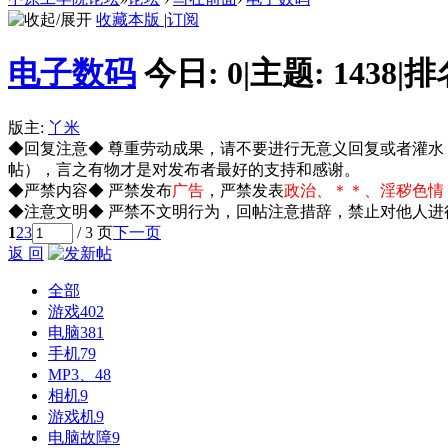
收藏本版
|
订阅
电子数码
今日:
0
|
主题:
1438
|
排
版主:
丫米
◆回复注意◆ 尊重劳动成果，请不要进行无意义回复或者灌
帖），言之有物才是对发布者最好的支持和感谢。
◆严禁内容◆ 严禁发布
广告
，严禁发表
政治、＊＊、淫秽色情
◆注意文明◆ 严禁不文明行为，回帖注意措辞，禁止对他人进
1
2
3
/ 3 页
下一页
返 回
全部
游戏
402
电脑
381
手机
79
MP3、4
8
相机
9
游戏机
9
电脑故障
9